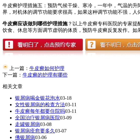
牛皮癣护理措施五：预防气候干燥、寒冷，一年中，气温的升
界，对机体的调节功能要求很高，如果这种调节功能不强，人
牛皮癣应该做到哪些护理措施
？以上牛皮癣专科医院的专家提
饮食、休息等方面调节虚弱的体质，预防牛皮癣反复发作。如果各位患
上一篇：
牛皮癣如何护理
下一篇：
牛皮癣的护理有哪些
相关文章
银屑病喝金银花泡水
03-18
女性银屑病的检查方法
03-11
牛皮癣每年都要住院吗
03-11
全国治疗银屑病医院
03-09
走罐银屑病
03-08
银屑病痊愈要多久
03-07
佛银屑病
03-06