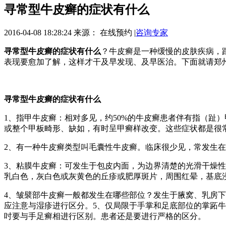
寻常型牛皮癣的症状有什么
2016-04-08 18:28:24
来源：
在线预约
|
咨询专家
寻常型牛皮癣的症状有什么
？牛皮癣是一种缓慢的皮肤疾病，
表现要愈加了解，这样才干及早发现、及早医治。下面就请郑
寻常型牛皮癣的症状有什么
1、指甲牛皮癣：相对多见，约50%的牛皮癣患者伴有指（趾
或整个甲板畸形、缺如，有时呈甲癣样改变。这些症状都是很
2、有一种牛皮癣类型叫毛囊性牛皮癣。临床很少见，常发生
3、粘膜牛皮癣：可发生于包皮内面，为边界清楚的光滑干燥
乳白色，灰白色或灰黄色的丘疹或肥厚斑片，周围红晕，基底
4、皱襞部牛皮癣一般都发生在哪些部位？发生于腋窝、乳房
应注意与湿疹进行区分。5、仅局限于手掌和足底部位的掌跖
吋要与手足癣相进行区别。患者还是要进行严格的区分。