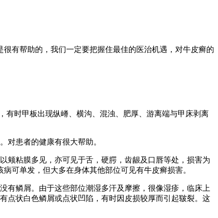
是很有帮助的，我们一定要把握住最佳的医治机遇，对牛皮癣的
泽，有时甲板出现纵嵴、横沟、混浊、肥厚、游离端与甲床剥离
屑。对患者的健康有很大帮助。
者以颊粘膜多见，亦可见于舌，硬腭，齿龈及口唇等处，损害为
该病可单发，但大多在身体其他部位可见有牛皮癣损害。
，没有鳞屑。由于这些部位潮湿多汗及摩擦，很像湿疹，临床上
可有点状白色鳞屑或点状凹陷，有时因皮损较厚而引起皲裂。这