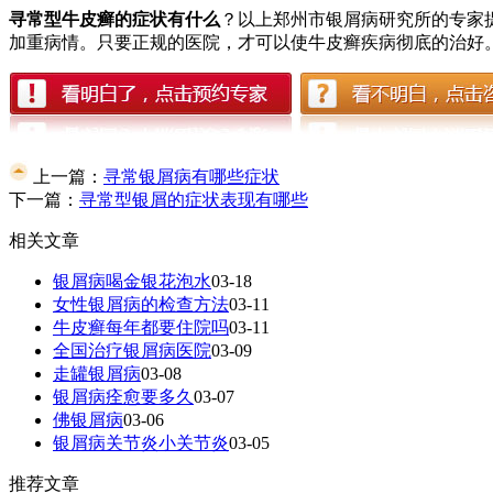
寻常型牛皮癣的症状有什么
？以上郑州市银屑病研究所的专家
加重病情。只要正规的医院，才可以使牛皮癣疾病彻底的治好
上一篇：
寻常银屑病有哪些症状
下一篇：
寻常型银屑的症状表现有哪些
相关文章
银屑病喝金银花泡水
03-18
女性银屑病的检查方法
03-11
牛皮癣每年都要住院吗
03-11
全国治疗银屑病医院
03-09
走罐银屑病
03-08
银屑病痊愈要多久
03-07
佛银屑病
03-06
银屑病关节炎小关节炎
03-05
推荐文章