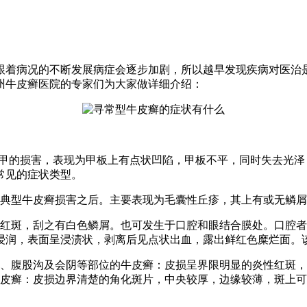
跟着病况的不断发展病症会逐步加剧，所以越早发现疾病对医治
州牛皮癣医院的专家们为大家做详细介绍：
）甲的损害，表现为甲板上有点状凹陷，甲板不平，同时失去光
常见的症状类型。
在典型牛皮癣损害之后。主要表现为毛囊性丘疹，其上有或无鳞
性红斑，刮之有白色鳞屑。也可发生于口腔和眼结合膜处。口腔
浸润，表面呈浸渍状，剥离后见点状出血，露出鲜红色糜烂面。
下、腹股沟及会阴等部位的牛皮癣：皮损呈界限明显的炎性红斑
牛皮癣：皮损边界清楚的角化斑片，中央较厚，边缘较薄，斑上